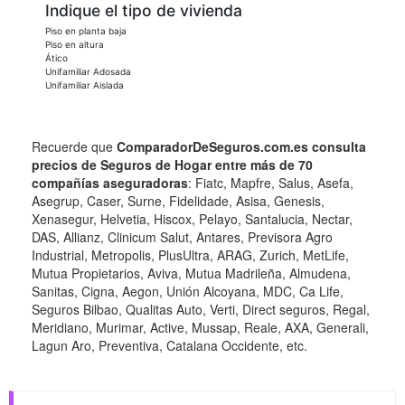
Indique el tipo de vivienda
Piso en planta baja
Piso en altura
Ático
Unifamiliar Adosada
Unifamiliar Aislada
Recuerde que
ComparadorDeSeguros.com.es consulta
precios de Seguros de Hogar entre más de 70
compañías aseguradoras
: Fiatc, Mapfre, Salus, Asefa,
Asegrup, Caser, Surne, Fidelidade, Asisa, Genesis,
Xenasegur, Helvetia, Hiscox, Pelayo, Santalucia, Nectar,
DAS, Allianz, Clinicum Salut, Antares, Previsora Agro
Industrial, Metropolis, PlusUltra, ARAG, Zurich, MetLife,
Mutua Propietarios, Aviva, Mutua Madrileña, Almudena,
Sanitas, Cigna, Aegon, Unión Alcoyana, MDC, Ca Life,
Seguros Bilbao, Qualitas Auto, Verti, Direct seguros, Regal,
Meridiano, Murimar, Active, Mussap, Reale, AXA, Generali,
Lagun Aro, Preventiva, Catalana Occidente, etc.