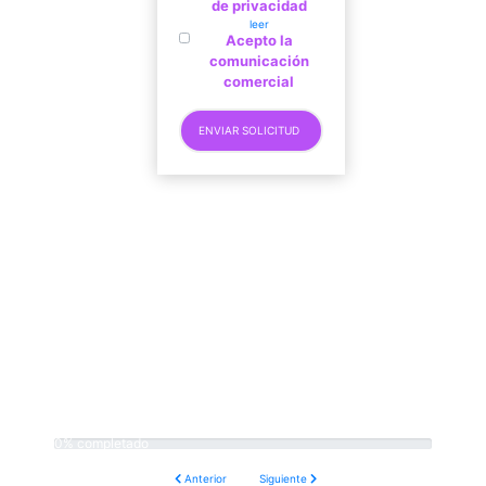
de privacidad
leer
Acepto la
comunicación
comercial
0% completado
Anterior
Siguiente