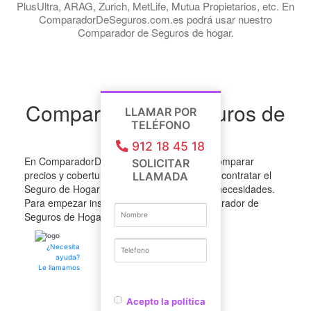
PlusUltra, ARAG, Zurich, MetLife, Mutua Propietarios, etc. En
ComparadorDeSeguros.com.es podrá usar nuestro
Comparador de Seguros de hogar.
Comparador de Seguros de
LLAMAR POR
TELÉFONO
hogar
912 18 45 18
En ComparadorDeSeguros.com.es puede comparar
SOLICITAR
precios y coberturas de Seguros de Hogar y contratar el
LLAMADA
Seguro de Hogar que más se adapte a sus necesidades.
Para empezar inserte sus datos en el comparador de
Seguros de Hogar
¿Necesita
ayuda?
Le llamamos
Acepto la política