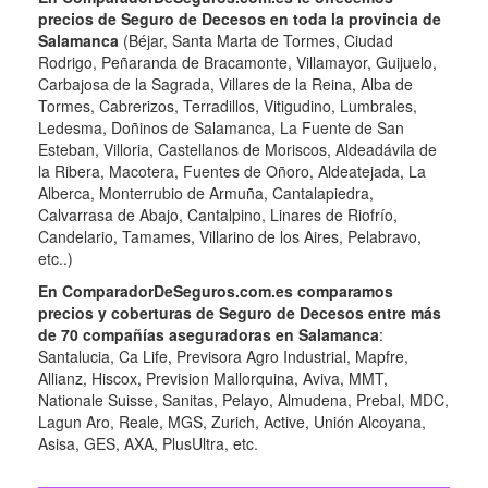
precios de Seguro de Decesos en toda la provincia de
Salamanca
(Béjar, Santa Marta de Tormes, Ciudad
Rodrigo, Peñaranda de Bracamonte, Villamayor, Guijuelo,
Carbajosa de la Sagrada, Villares de la Reina, Alba de
Tormes, Cabrerizos, Terradillos, Vitigudino, Lumbrales,
Ledesma, Doñinos de Salamanca, La Fuente de San
Esteban, Villoria, Castellanos de Moriscos, Aldeadávila de
la Ribera, Macotera, Fuentes de Oñoro, Aldeatejada, La
Alberca, Monterrubio de Armuña, Cantalapiedra,
Calvarrasa de Abajo, Cantalpino, Linares de Riofrío,
Candelario, Tamames, Villarino de los Aires, Pelabravo,
etc..)
En ComparadorDeSeguros.com.es comparamos
precios y coberturas de Seguro de Decesos entre más
de 70 compañías aseguradoras en Salamanca
:
Santalucia, Ca Life, Previsora Agro Industrial, Mapfre,
Allianz, Hiscox, Prevision Mallorquina, Aviva, MMT,
Nationale Suisse, Sanitas, Pelayo, Almudena, Prebal, MDC,
Lagun Aro, Reale, MGS, Zurich, Active, Unión Alcoyana,
Asisa, GES, AXA, PlusUltra, etc.