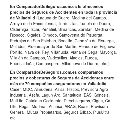
En ComparadorDeSeguros.com.es le ofrecemos
precios de Seguros de Accidentes en toda la provincia
de Valladolid
(Laguna de Duero, Medina del Campo,
Arroyo de la Encomienda, Tordesillas, Tudela de Duero,
Cistérniga, Íscar, Peñafiel, Simancas, Zaratán, Medina de
Rioseco, Cigales, Olmedo, Santovenia de Pisuerga,
Pedrajas de San Esteban, Boecillo, Cabezón de Pisuerga,
Mojados, Aldeamayor de San Martín, Renedo de Esgueva,
Portillo, Nava del Rey, Villanubla, Viana de Cega, Mayorga,
Villalón de Campos, Valdestillas, Alaejos, Rueda,
Fuensaldaña, Campaspero, Villanueva de Duero, etc..)
En ComparadorDeSeguros.com.es comparamos
precios y coberturas de Seguros de Accidentes entre
más de 70 compañías aseguradoras en Valladolid
:
Caser, MDC, Almudena, Asisa, Hiscox, Previsora Agro
Industrial, Asefa, Lagun Aro, Santalucia, DAS, Genesis,
MetLife, Catalana Occidente, Direct seguros, Cigna, Ca
Life, Regal, Murimar, Acunsa, ARAG, Reale, Previsora
General, Mutua Propietarios, Seguros Bilbao, PlusUltra,
etc.