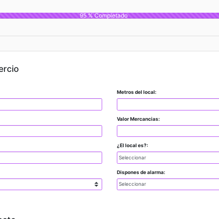
95 % Completado
ercio
Metros del local:
Valor Mercancias:
¿El local es?:
Dispones de alarma: