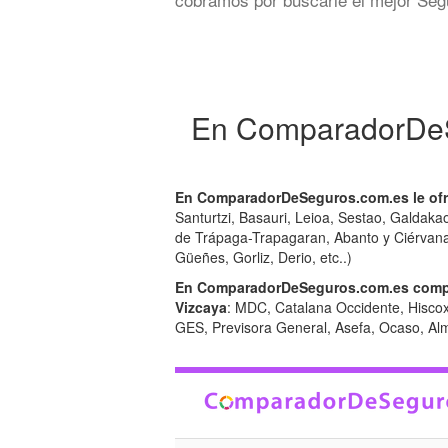
En ComparadorDeSe
En ComparadorDeSeguros.com.es le ofre
Santurtzi, Basauri, Leioa, Sestao, Galdak
de Trápaga-Trapagaran, Abanto y Ciérvana-A
Güeñes, Gorliz, Derio, etc..)
En ComparadorDeSeguros.com.es compar
Vizcaya
: MDC, Catalana Occidente, Hiscox,
GES, Previsora General, Asefa, Ocaso, Almud