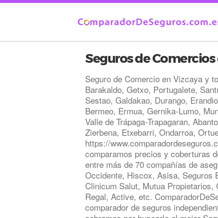
Seguros de Comercios 
Seguro de Comercio en Vizcaya y to
Barakaldo, Getxo, Portugalete, Santu
Sestao, Galdakao, Durango, Erandio
Bermeo, Ermua, Gernika-Lumo, Mungi
Valle de Trápaga-Trapagaran, Abant
Zierbena, Etxebarri, Ondarroa, Ortuell
https://www.comparadordeseguros.c
comparamos precios y coberturas 
entre más de 70 compañías de aseg
Occidente, Hiscox, Asisa, Seguros B
Clinicum Salut, Mutua Propietarios, 
Regal, Active, etc. ComparadorDeS
comparador de seguros independient
cobramos por buscarle el mejor Seg