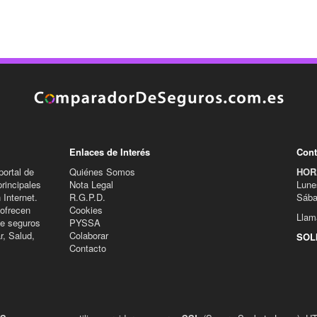
Enlaces de Interés
Cont
ortal de
Quiénes Somos
HOR
rincipales
Nota Legal
Lune
Internet.
R.G.P.D.
Sába
ofrecen
Cookies
Llam
de seguros
PYSSA
r, Salud,
Colaborar
SOL
Contacto