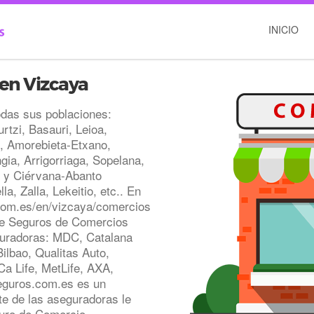
INICIO
en Vizcaya
das sus poblaciones:
rtzi, Basauri, Leioa,
, Amorebieta-Etxano,
a, Arrigorriaga, Sopelana,
o y Ciérvana-Abanto
a, Zalla, Lekeitio, etc.. En
om.es/en/vizcaya/comercios
de Seguros de Comercios
uradoras: MDC, Catalana
ilbao, Qualitas Auto,
Ca Life, MetLife, AXA,
eguros.com.es es un
e de las aseguradoras le
uro de Comercio.