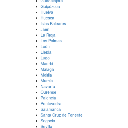
Guadalajara
Guipúzcoa
Huelva
Huesca
Islas Baleares
Jaén
La Rioja
Las Palmas
León
Lleida
Lugo
Madrid
Málaga
Melilla
Murcia
Navarra
Ourense
Palencia
Pontevedra
Salamanca
Santa Cruz de Tenerife
Segovia
Sevilla