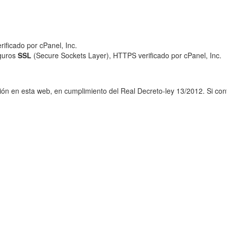
eguros
SSL
(Secure Sockets Layer), HTTPS verificado por cPanel, Inc.
ción en esta web, en cumplimiento del Real Decreto-ley 13/2012. Si c
912 18 45 18
915 419 387